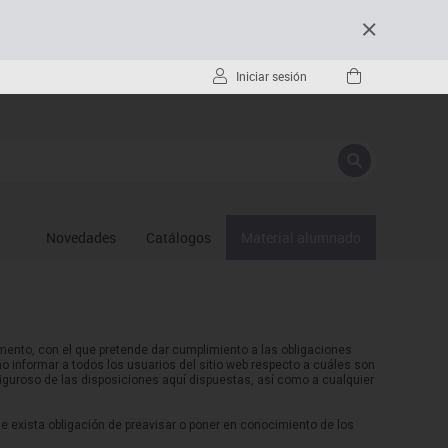
Iniciar sesión
Novedades
Catálogos
Material alumnado
mento, con el que pretende dar cumplimiento a las obligaciones
mo informar a todos los usuarios del sitio web respecto a cuáles son
guroso de las disposiciones aquí dispuestas, así como a cualquier
ue exista obligación de preavisar o poner en conocimiento de los