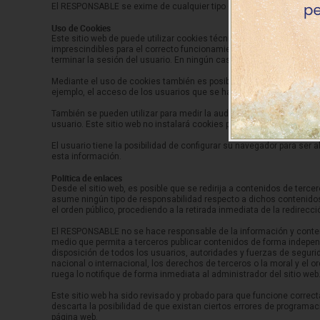
El RESPONSABLE se exime de cualquier tipo de responsabilidad deri
Uso de Cookies
Este sitio web de puede utilizar cookies técnicas (pequeños archiv
imprescindibles para el correcto funcionamiento y visualización del
terminar la sesión del usuario. En ningún caso, estas cookies propo
Mediante el uso de cookies también es posible que el servidor dond
ejemplo, el acceso de los usuarios que se hayan registrado previam
También se pueden utilizar para medir la audiencia, parámetros de t
usuario. Este sitio web no instalará cookies prescindibles sin el co
El usuario tiene la posibilidad de configurar su navegador para ser 
esta información.
Política de enlaces
Desde el sitio web, es posible que se redirija a contenidos de ter
asume ningún tipo de responsabilidad respecto a dichos contenidos. 
el orden público, procediendo a la retirada inmediata de la redirec
El RESPONSABLE no se hace responsable de la información y contenid
medio que permita a terceros publicar contenidos de forma independ
disposición de todos los usuarios, autoridades y fuerzas de segurid
nacional o internacional, los derechos de terceros o la moral y el o
ruega lo notifique de forma inmediata al administrador del sitio web
Este sitio web ha sido revisado y probado para que funcione correc
descarta la posibilidad de que existan ciertos errores de program
página web.