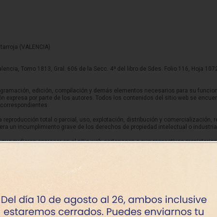
sitores
icomotricidad
Entrenamiento
Micro:bit
Psicomotricidad
Videoproyección
es
nkering
Vex robotics
Otros
Catarroja (VALENCIA)
alencia, Tomo 1813, Gral. 606 de la Secc. 4ª del libro de Sdes. Folio 116, Hoja 107
u programación, edición, compilación y demás elementos necesarios para su funcion
ón expresa por parte de los autores. Todos los contenidos del sitio web se encu
s correspondientes.
reproducción total o parcial, uso, explotación, distribución y comercialización, r
 un incumplimiento grave de los derechos de propiedad intelectual o industrial 
 que pudieran aparecer en el sitio web, pertenecen a sus respectivos propietario
ONSABLE autoriza expresamente a que terceros puedan redirigir directamente a lo
tes derechos de propiedad intelectual e industrial, no implicando su sola menció
patrocinio o recomendación por parte de este.
umplimientos de los derechos de propiedad intelectual o industrial, así como sobr