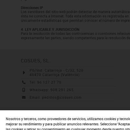
Direcciones IP
Los servidores del sitio web podrán detectar de manera automática
éste se conecta a Internet. Toda esta información es registrada en 
únicamente estadísticas que permitan conocer el número de impresio
4. LEY APLICABLE Y JURISDICCIÓN
Para la resolución de todas las controversias o cuestiones relacion
expresamente las partes, siendo competentes para la resolución de
COSUES, SL.
PG/Ind. Catarroja - C/32, 520
46470 Catarroja (València)
Tel: 96 127 27 70
Whatsapp: 608 291 265
Email: pedidos@cosues.com
Nosotros y terceros, como proveedores de servicios, utilizamos cookies y tecnol
mejorar su rendimiento y para publicar anuncios relevantes. Seleccione “Acepta
las cookies y retirar su consentimiento en cualquier momento desde nuestro sit