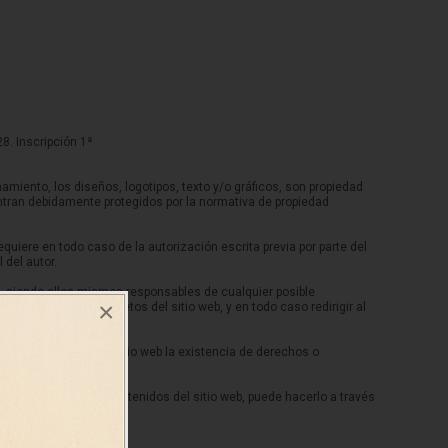
28. Inscripción 1ª
amiento, los diseños, logotipos, texto y/o gráficos, son propiedad
entran debidamente protegidos por la normativa de propiedad
equiere en todo caso de la autorización escrita previa por parte del
del autor.
s, siendo ellos mismos responsables de cualquier posible
×
s contenidos concretos del sitio web, y en todo caso redirigir al
n o aparición en el sitio web la existencia de derechos o
e cualquiera de los contenidos del sitio web, puede hacerlo a través