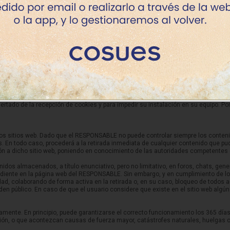
vada de la información publicada en su sitio web siempre que esta información h
os de información que el servidor envía al ordenador de quien accede a la págin
 sitio. Las cookies utilizadas tienen, en todo caso, carácter temporal, con la ún
rcionan por sí mismas datos de carácter personal y no se utilizarán para la reco
e se encuentra la web reconozca el navegador utilizado por el usuario con la fin
ente a las áreas, servicios, promociones o concursos reservados exclusivamente 
ráfico, controlar el progreso y número de entradas, etc., siendo en estos casos 
nsentimiento previo del usuario.
alertado de la recepción de cookies y para impedir su instalación en su equipo. P
ceros sitios web. Dado que el RESPONSABLE no puede controlar siempre los conteni
En todo caso, procederá a la retirada inmediata de cualquier contenido que pudie
ción a dicho sitio web, poniendo en conocimiento de las autoridades competentes 
os almacenados, a título enunciativo, pero no limitativo, en foros, chats, gene
iente en la página web del RESPONSABLE. Sin embargo, y en cumplimiento de lo d
ad, colaborando de forma activa en la retirada o, en su caso, bloqueo de todos 
rden público. En caso de que el usuario considere que existe en el sitio web algú
.
tamente. En principio, puede garantizarse el correcto funcionamiento los 365 día
ación, o que acontezcan causas de fuerza mayor, catástrofes naturales, huelgas