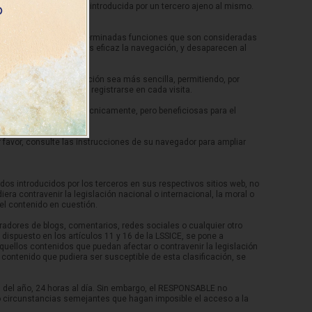
aya sido manipulada o introducida por un tercero ajeno al mismo.
a) para llevar a cabo determinadas funciones que son consideradas
ica finalidad de hacer más eficaz la navegación, y desaparecen al
gida de estos.
alidad de que la navegación sea más sencilla, permitiendo, por
a ellos sin tener que registrarse en cada visita.
cookies prescindibles técnicamente, pero beneficiosas para el
or favor, consulte las instrucciones de su navegador para ampliar
dos introducidos por los terceros en sus respectivos sitios web, no
ra contravenir la legislación nacional o internacional, la moral o
el contenido en cuestión.
radores de blogs, comentarios, redes sociales o cualquier otro
ispuesto en los artículos 11 y 16 de la LSSICE, se pone a
aquellos contenidos que puedan afectar o contravenir la legislación
n contenido que pudiera ser susceptible de esta clasificación, se
s del año, 24 horas al día. Sin embargo, el RESPONSABLE no
 o circunstancias semejantes que hagan imposible el acceso a la