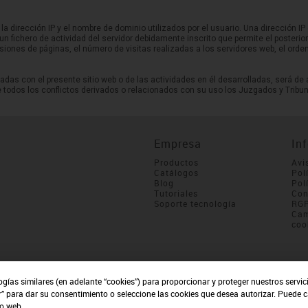
 la dirección IP y el nombre de dominio utilizados por el usuario. Una direcció
un fichero de actividad del servidor debidamente inscrito que permite el posteri
nes de páginas, el número de visitas realizadas a los servidores web, el orden 
adas con el presente sitio web o de las actividades en él desarrolladas, será de 
 todos los conflictos derivados o relacionados con su uso los Juzgados y Tribu
Empresa
In
Productos
Avi
Catálogos
Pol
Blog
Pol
Tutoriales
Con
Soporte tecnología
RG
Cam
coo
ogías similares (en adelante “cookies”) para proporcionar y proteger nuestros servi
r” para dar su consentimiento o seleccione las cookies que desea autorizar. Puede 
io web.