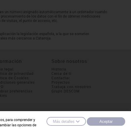
n IP es un número asignado automáticamente a un ordenador cuando
or procesamiento de los datos con el fin de obtener mediciones
de visitas, el punto de acceso, etc.
aplicación la legislación española, a la que se someten
nales más cercanos a Catarroja.
formación
Sobre nosotros
so legal
Historia
ítica de privacidad
Cerca de ti
ítica de Cookies
Contactar
diciones generales
Proyectos
PD
Trabaja con nosotros
biar preferencias
Grupo DESCOM
kies
cios, para comprender y
Más detalles
Aceptar
cambiar las opciones de