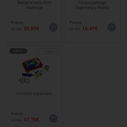
Wacky wheels stem
Parque patinaje.
challenge
Ingenieria y diseño
Precio
Precio
20.85€
16.47€
23.16€
18.30€
+ 6 años
Oferta
Circuitos espaciales
Precio
47.76€
53.06€