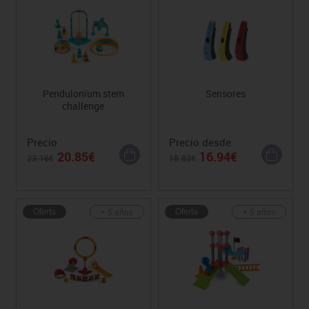
Pendulonium stem
Sensores
challenge
Precio
Precio desde
20.85€
16.94€
23.16€
18.83€
+ 5 años
+ 5 años
Oferta
Oferta