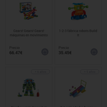
Gears! Gears! Gears!
1-2-3 fábrica robots Build
máquinas en movimiento
It
Precio
Precio
66.47€
35.45€
+ 6 años
+ 5 años