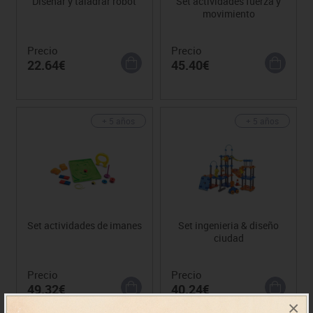
Diseñar y taladrar robot
Set actividades fuerza y
movimiento
Precio
Precio
22.64€
45.40€
+ 5 años
+ 5 años
Set actividades de imanes
Set ingenieria & diseño
ciudad
Precio
Precio
49.32€
40.24€
×