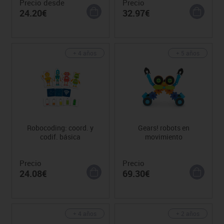
Precio desde
Precio
24.20€
32.97€
+ 4 años
+ 5 años
Robocoding: coord. y
Gears! robots en
codif. básica
movimiento
Precio
Precio
24.08€
69.30€
+ 4 años
+ 2 años