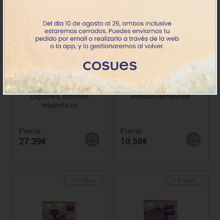
+ 5 años
+ 6 años
Explorers: motores
Péndulo de Newton
magnéticos
Precio
Precio
27.39€
10.58€
+ 7 años
+ 8 años