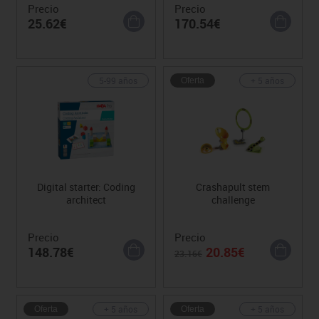
Precio
Precio
25.62€
170.54€
5-99 años
+ 5 años
Oferta
Digital starter: Coding
Crashapult stem
architect
challenge
Precio
Precio
148.78€
20.85€
23.16€
+ 5 años
+ 5 años
Oferta
Oferta