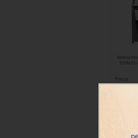
Destructo
225M EU 
Precio
789.33€