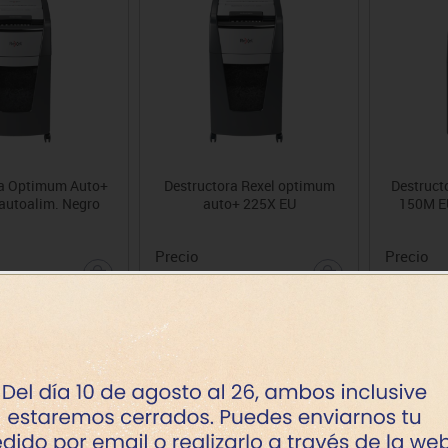
ra Optimum Auto+
Destructora Rexel optimum
Destruct
autoalim. Negro
auto+ 225X EU
150M EU
Precio
Precio
667.51€
619.79