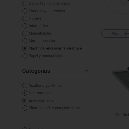
Dibujo técnico y artístico
Manualidades
Juegos de mesa
Pizarras, vitrinas y expo
Ps
Escritura y corrección
Material escolar
Juegos simbólicos
Sillas, bancos y taburet
Ti
Higiene
Plastifica, encuaderna, destruye
Informática
Papel y manipulados
Manualidades
Filtros
Material escolar
Plastifica, encuaderna, destruye
Papel y manipulados
Categorías
Cizallas y guillotinas
Destructoras
Encuadernación
Plastificación y complementos
Cizalla