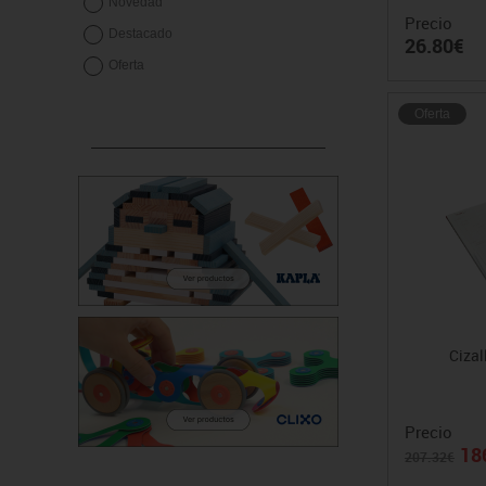
Novedad
Precio
Destacado
26.80€
Oferta
Oferta
Cizal
Precio
18
207.32€