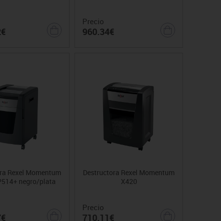
Precio
2€
960.34€
ora Rexel Momentum
Destructora Rexel Momentum
P514+ negro/plata
X420
Precio
7€
710.11€