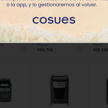
ra Rexel optimum
Destructora Optimum Auto+
Destruct
130X/130M EU
100M EU autoalim. Negro
100X E
de
Precio
Precio
506.70€
408.88