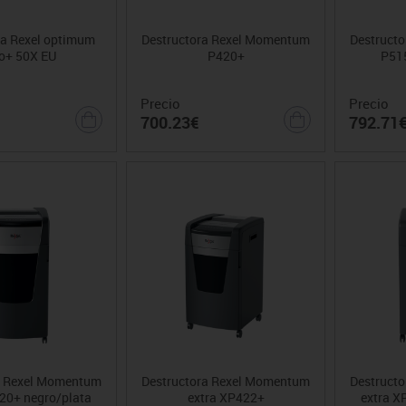
ra Rexel optimum
Destructora Rexel Momentum
Destruct
o+ 50X EU
P420+
P515
Precio
Precio
700.23€
792.71
a Rexel Momentum
Destructora Rexel Momentum
Destruct
20+ negro/plata
extra XP422+
extra X