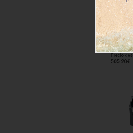
Destructo
auto+ 
Precio des
505.20€