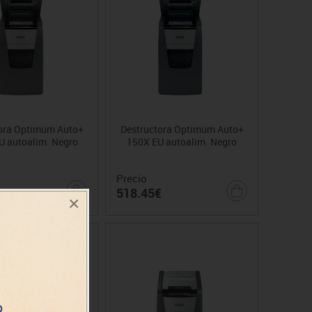
ora Optimum Auto+
Destructora Optimum Auto+
 autoalim. Negro
150X EU autoalim. Negro
Precio
€
518.45€
×