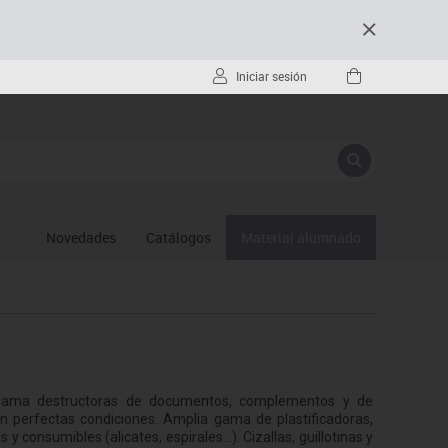
Iniciar sesión
Novedades
Catálogos
Material alumnado
ran gama destructoras de documentos, complementos y de
n perfectas condiciones. Amplia gama de plastificadoras,
y consumibles (alicates, espirales...). Cizallas, guillotinas y