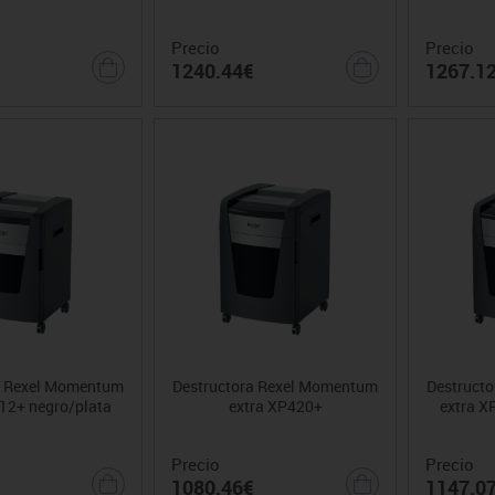
Precio
Precio
1240.44€
1267.1
a Rexel Momentum
Destructora Rexel Momentum
Destruct
12+ negro/plata
extra XP420+
extra X
Precio
Precio
1080.46€
1147.0