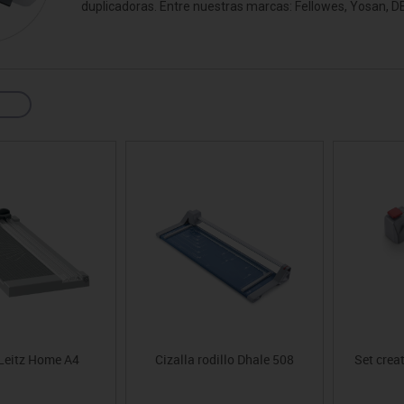
duplicadoras. Entre nuestras marcas: Fellowes, Yosan, D
sitores
icomotricidad
Entrenamiento
Micro:bit
Psicomotricidad
Videoproyección
es
nkering
Vex robotics
Otros
 Leitz Home A4
Cizalla rodillo Dhale 508
Set crea