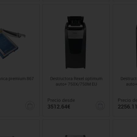
lanca premium 867
Destructora Rexel optimum
Destruc
auto+ 750X/750M EU
auto
Precio desde
Precio d
3512.64€
2256.1