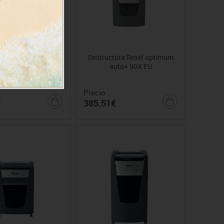
ora Optimum Auto+
Destructora Rexel optimum
U autoalim. Negro
auto+ 90X EU
Precio
€
385.51€