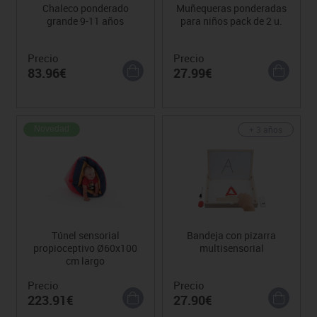
Chaleco ponderado
Muñequeras ponderadas
grande 9-11 años
para niños pack de 2 u.
Precio
Precio
83.96€
27.99€
+ 3 años
Novedad
Túnel sensorial
Bandeja con pizarra
propioceptivo Ø60x100
multisensorial
cm largo
Precio
Precio
223.91€
27.90€