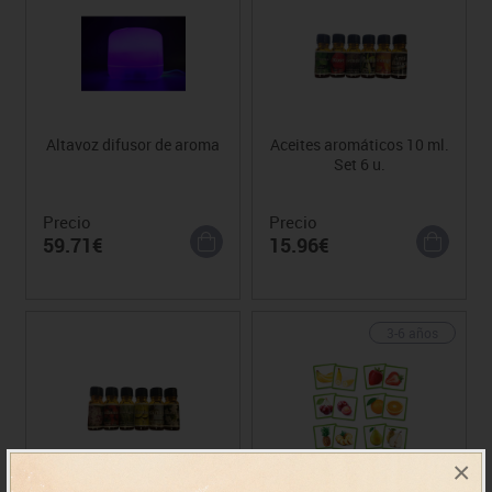
Altavoz difusor de aroma
Aceites aromáticos 10 ml.
Set 6 u.
Precio
Precio
59.71€
15.96€
3-6 años
×