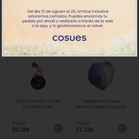
Aceites aromáticos 10 ml.
El olfato, las frutas y sus
Set 6 u.
aromas
Precio
Precio
15.96€
36.83€
Tubo sensorial 120 cm
Cabaña tela blanca
con pelotas led
sensorial para proyección
Precio
Precio
50.38€
51.23€