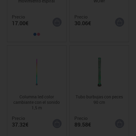
movimiento espiral
WOW!
Precio
Precio
17.00€
30.06€
Columna led color
Tubo burbujas con peces
cambiante con el sonido
90 cm
1,5 m
Precio
Precio
37.32€
89.58€