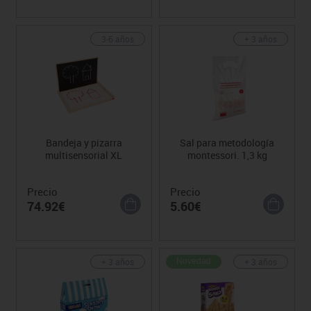
3-6 años
+ 3 años
Bandeja y pizarra
Sal para metodología
multisensorial XL
montessori. 1,3 kg
Precio
Precio
74.92€
5.60€
+ 3 años
+ 3 años
Novedad