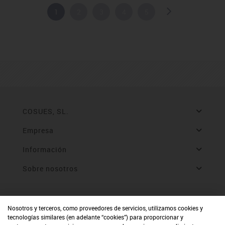
1
2
3
4
5
COSUES, SL.
Empresa
Información
Sobre nosotros
Nosotros y terceros, como proveedores de servicios, utilizamos cookies y
tecnologías similares (en adelante “cookies”) para proporcionar y