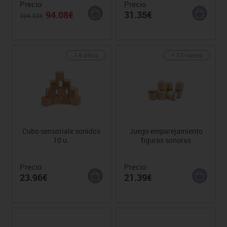
Precio
Precio
94.08€
31.35€
104.53€
1-6 años
+ 18 meses
Cubo sensoriale sonidos
Juego emparejamiento
10 u.
figuras sonoras
Precio
Precio
23.96€
21.39€