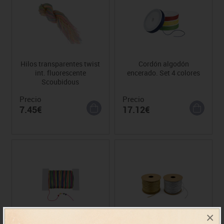
Hilos transparentes twist
Cordón algodón
int. fluorescente
encerado. Set 4 colores
Scoubidous
Precio
Precio
7.45€
17.12€
×