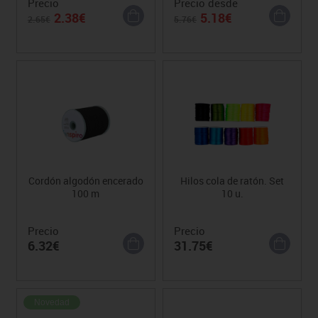
Precio
Precio desde
2.38€
5.18€
2.65€
5.76€
Cordón algodón encerado
Hilos cola de ratón. Set
100 m
10 u.
Precio
Precio
6.32€
31.75€
Novedad