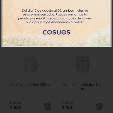
Cordón arco iris satinado
Cordón oro y plata
para cuentas
Precio
Precio
9.63€
21.04€
Bobina hilo nylon 350 m
Bobina hilo elástico 100
m
Precio
Precio
2.63€
3.25€