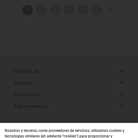
1
2
3
4
5
6
COSUES, SL.
Empresa
Información
Sobre nosotros
Nosotros y terceros, como proveedores de servicios, utilizamos cookies y
tecnologías similares (en adelante “cookies”) para proporcionar y