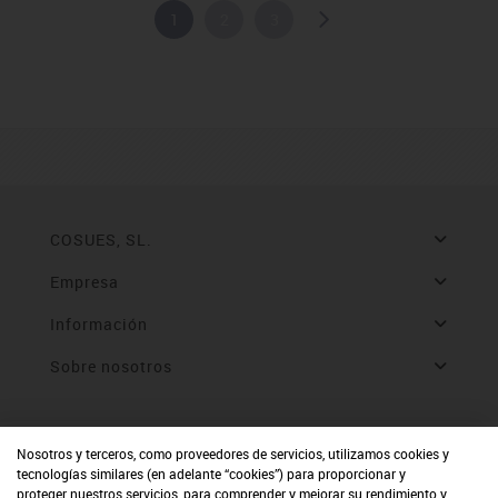
1
2
3
COSUES, SL.
Empresa
Información
Sobre nosotros
Nosotros y terceros, como proveedores de servicios, utilizamos cookies y
tecnologías similares (en adelante “cookies”) para proporcionar y
proteger nuestros servicios, para comprender y mejorar su rendimiento y