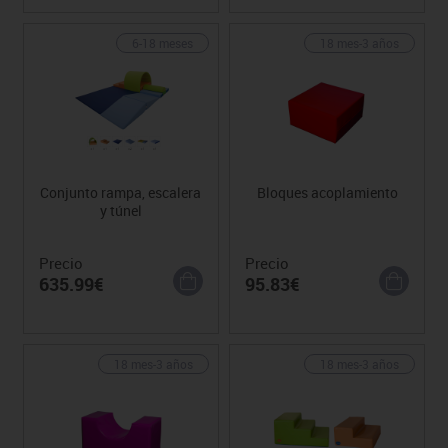
6-18 meses
18 mes-3 años
Conjunto rampa, escalera
Bloques acoplamiento
y túnel
Precio
Precio
635.99€
95.83€
18 mes-3 años
18 mes-3 años