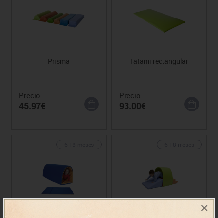
Prisma
Tatami rectangular
Precio
Precio
45.97€
93.00€
6-18 meses
6-18 meses
×
Tatami puente 2 m
Conjunto 3 piezas