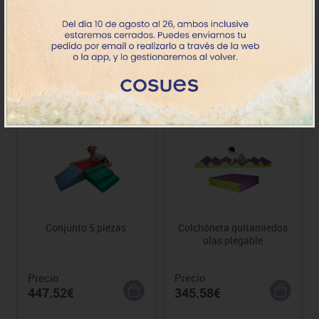
Precio
Precio
307.64€
346.28€
6-18 meses
6-18 meses
Conjunto 5 piezas
Colchóneta quitamiedos
olas plegable
Precio
Precio
447.52€
345.58€