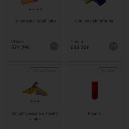
Conjuto puente cilindro
Conjunto plataforma
Precio
Precio
574.29€
635.35€
18 mes-3 años
3-6 años
Conjunto escalera, túnel y
Prisma
rampa