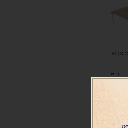
Tablero a
Precio
158.62€