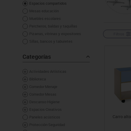
Espacios compartidos
Manualidades
Juegos de mesa
Pizarras, vitrinas y expo
Ps
Mesas educación
Material escolar
Juegos simbólicos
Sillas, bancos y taburet
Ti
Muebles escolares
Plastifica, encuaderna, destruye
Percheros, baldas y taquillas
Papel y manipulados
Pizarras, vitrinas y expositores
Filtros
Sillas, bancos y taburetes
Categorías
Actividades·Artísticas
Biblioteca
Comedor·Menaje
Comedor·Mesas
Descanso·Higiene
Espacios·Creativos
Carro alto
Paneles acústicos
Protección·Seguridad