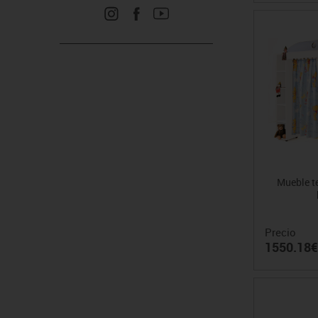
Mueble te
Precio
1550.18€