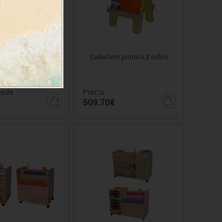
 multiactividad
Caballete pintura 2 niños
esde
Precio
€
509.70€