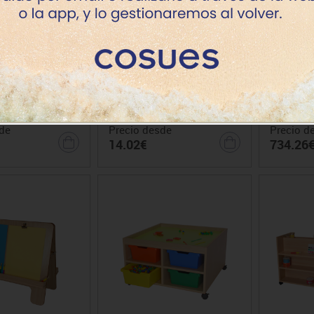
orativo escenarios
Embellecedor patas, paneles
Mesa
y barandillas
de
Precio desde
Precio d
14.02€
734.26