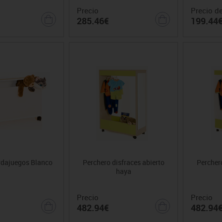
Precio
Precio d
285.46€
199.44
rdajuegos Blanco
Perchero disfraces abierto
Perchero
haya
Precio
Precio
482.94€
482.94