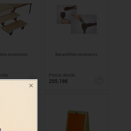
lera escenarios
Barandillas escenarios
esde
Precio desde
€
255.18€
×