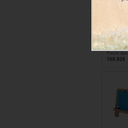
Lateral dec
Precio des
169.82€