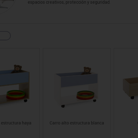
espacios creativos, protección y seguridad.
sitores
icomotricidad
Entrenamiento
Micro:bit
Psicomotricidad
Videoproyección
es
nkering
Vex robotics
Otros
 estructura haya
Carro alto estructura blanca