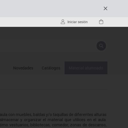
Iniciar sesión
Novedades
Catálogos
Material alumnado
aula con muebles, baldas y/o taquillas de diferentes alturas
lmacenar y organizar el material que utilices en el aula.
cómo vestuarios, bibliotecas, comedor, zonas de descanso,