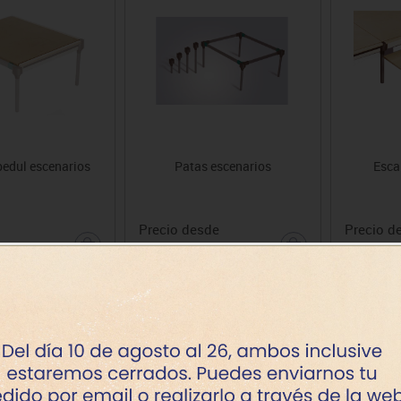
bedul escenarios
Patas escenarios
Esca
Precio desde
Precio d
37.86€
462.38