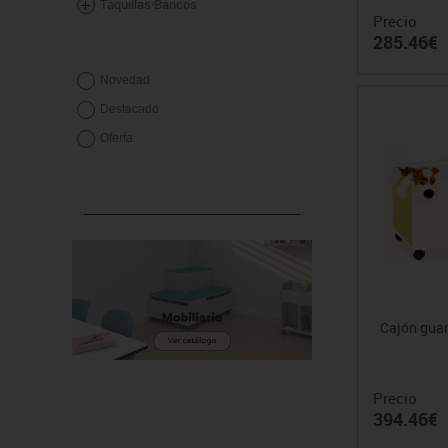
Taquillas·Bancos
Precio
285.46€
Novedad
Destacado
Oferta
Cajón gua
Precio
394.46€