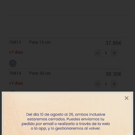
76813
Pata 15 cm
37.86€
+7 días
76814
Pata 30 cm
38.30€
+7 días
×
76815
Pata 45 cm
39.16€
+7 días