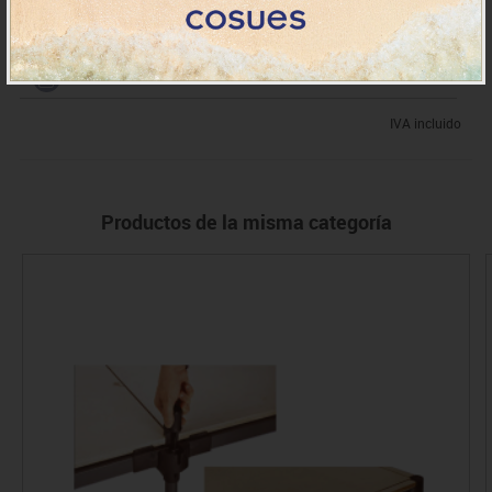
76816
Pata 60 cm
39.81€
+7 días
IVA incluido
Productos de la misma categoría