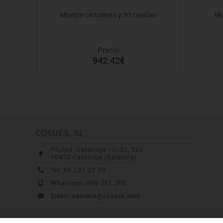
Mueble cartulinas y 20 casillas
Mu
Precio
942.42€
COSUES, SL.
PG/Ind. Catarroja - C/32, 520
46470 Catarroja (València)
Tel: 96 127 27 70
Whatsapp: 608 291 265
Email: pedidos@cosues.com