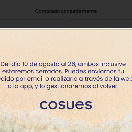
Comprado conjuntamente
ontenedor pañales grande
Cubo librería infantil ha
Precio
Precio