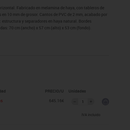
orizontal. Fabricado en melamina de haya, con tableros de
s en 10 mm de grosor. Cantos de PVC de 2 mm, acabado por
: estructura y separadores en haya natural. Bordes
das: 70 cm (ancho) x 57 cm (alto) x 53 cm (fondo).
de devolución. Para casos excepcionales consultar
idad
PRECIO/U
Unidades
as
645.16€
IVA incluido