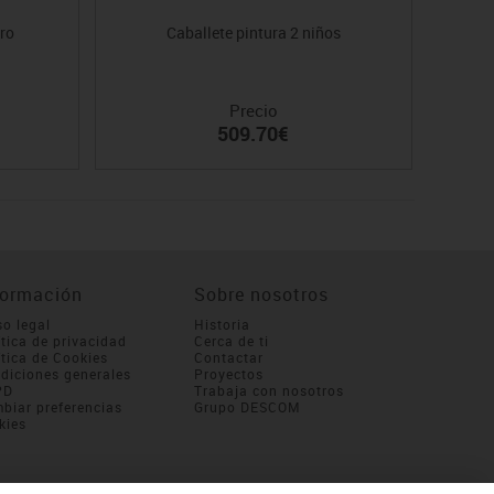
ero
Caballete pintura 2 niños
Precio
509.70€
formación
Sobre nosotros
so legal
Historia
ítica de privacidad
Cerca de ti
ítica de Cookies
Contactar
diciones generales
Proyectos
PD
Trabaja con nosotros
biar preferencias
Grupo DESCOM
kies