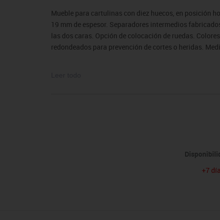
sitores
icomotricidad
Entrenamiento
Micro:bit
Psicomotricidad
Videoproyección
Mueble para cartulinas con diez huecos, en posición h
es
nkering
Vex robotics
19 mm de espesor. Separadores intermedios fabricado
Otros
las dos caras. Opción de colocación de ruedas. Colores
redondeados para prevención de cortes o heridas. Medi
El mobiliario se pide por encargo y no es susceptible 
Leer todo
condiciones.
Disponibil
+7 dí