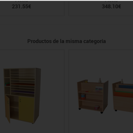
231.55€
348.10€
Productos de la misma categoría