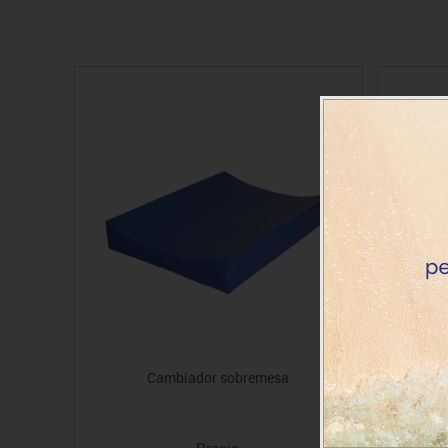
Cambiador sobremesa
C
Precio