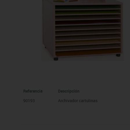
Manualidades
Juegos de mesa
Pizarras, vitrinas y expo
Ps
Material escolar
Juegos simbólicos
Sillas, bancos y taburet
Ti
Plastifica, encuaderna, destruye
Papel y manipulados
Referencia
Descripción
90193
Archivador cartulinas