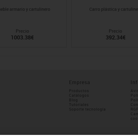
eble armario y cartulinero
Carro plástica y cartulin
Precio
Precio
1003.38€
392.34€
Empresa
In
Productos
Avi
Catálogos
Pol
Blog
Pol
Tutoriales
Con
Soporte tecnología
RG
Cam
coo