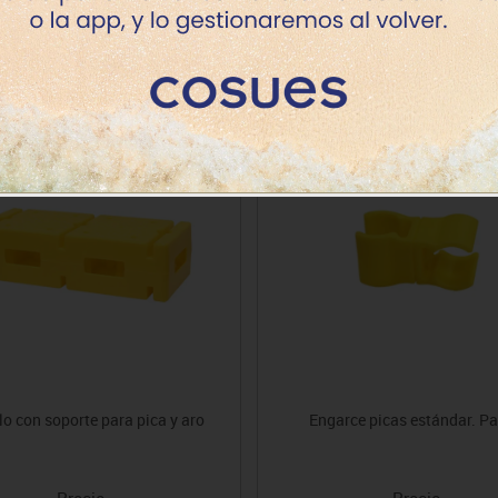
Productos de la misma categoría
lo con soporte para pica y aro
Engarce picas estándar. Pa
Precio
Precio