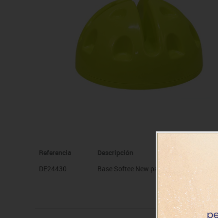
Manualidades
Juegos de mesa
Pizarras, vitrinas y expo
Ps
Material escolar
Juegos simbólicos
Sillas, bancos y taburet
Ti
Plastifica, encuaderna, destruye
Papel y manipulados
Referencia
Descripción
DE24430
Base Softee New para pica y aro