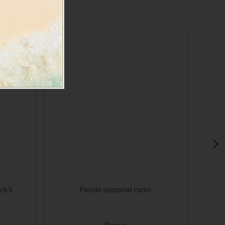
ck 5
Pasillo sensorial curvo
Precio