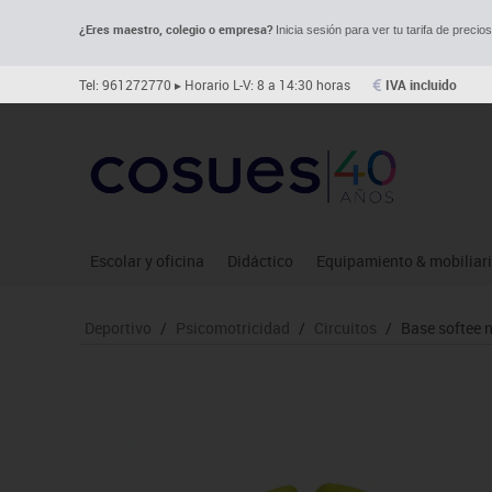
¿Eres maestro, colegio o empresa?
Inicia sesión para ver tu tarifa de precio
Tel: 961272770
▸ Horario L-V: 8 a 14:30 horas
IVA incluido
Escolar y oficina
Didáctico
Equipamiento & mobiliar
Archivo
Asociación y atención
Aulas entornos naturale
Le
Deportivo
/
Psicomotricidad
/
Circuitos
/
Base softee 
Complementos oficina
Ciencias
Despachos y oficinas
Ma
Dibujo técnico y artístico
Construcciones
Espacios compartidos
Me
Escritura y corrección
Espacios exteriores
Mesas educación
Mo
Higiene
Espacios multisensoriales
Muebles escolares
Mú
Informática
Juegos heurísticos
Percheros, baldas y taqui
Pr