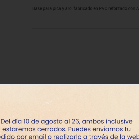
sitores
icomotricidad
Entrenamiento
Micro:bit
Psicomotricidad
Videoproyección
Base para pica y aro, fabricado en PVC reforzado con 
es
nkering
Vex robotics
Otros
Disponibil
+7 dí