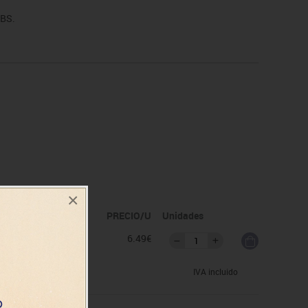
ABS.
×
idad
PRECIO/U
Unidades
as
6.49€
IVA incluido