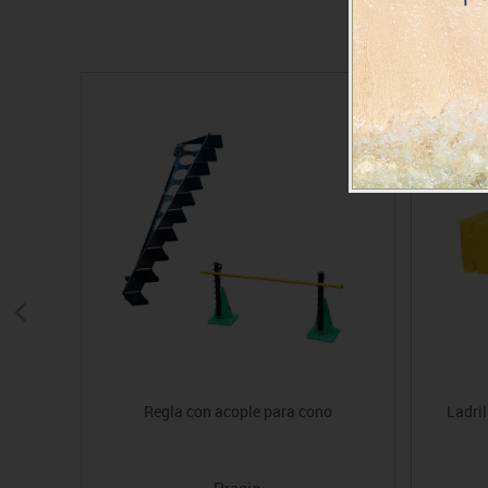
Regla con acople para cono
Ladril
Precio