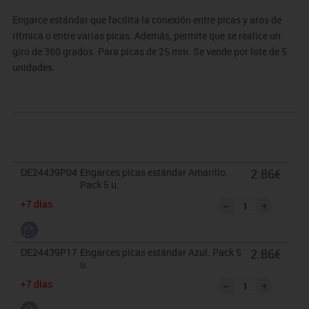
Engarce estándar que facilita la conexión entre picas y aros de
rítmica o entre varias picas. Además, permite que se realice un
giro de 360 grados. Para picas de 25 mm. Se vende por lote de 5
unidades.
DE24439P04
Engarces picas estándar Amarillo.
2.86€
Pack 5 u.
+7 días
DE24439P17
Engarces picas estándar Azul. Pack 5
2.86€
u.
+7 días