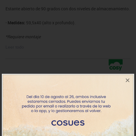
Estante abierto de 90 grados con dos niveles de almacenamiento.
· Medidas:
59,5x40 (alto x profundo).
*Requiere montaje
*Cestas no incluidos, adquiérelas
aquí
Leer todo
×
EQCOS47569
Estante abierto 90º serie Rookie
299.20€
+7 días
IVA incluido