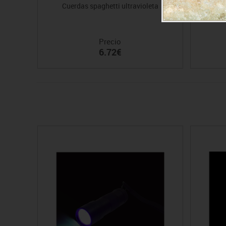
Cuerdas spaghetti ultravioleta
Precio
6.72€