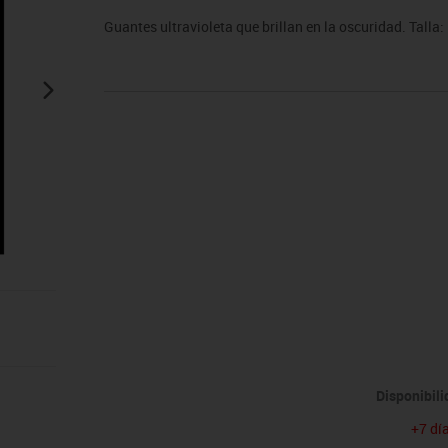
sitores
icomotricidad
Entrenamiento
Micro:bit
Psicomotricidad
Videoproyección
Guantes ultravioleta que brillan en la oscuridad. Talla:
es
nkering
Vex robotics
Otros
Disponibil
+7 dí