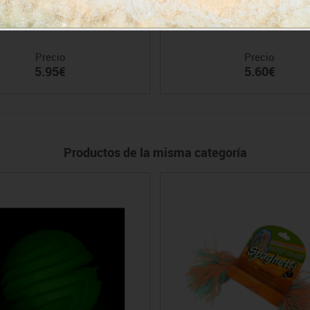
Varita fibra óptica
Pelota flexible UV Ø9 c
Precio
Precio
5.95€
5.60€
Productos de la misma categoría