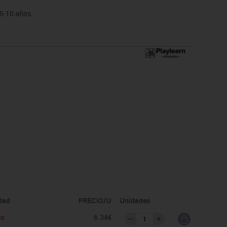
 5-10 años.
idad
PRECIO/U
Unidades
as
6.34€