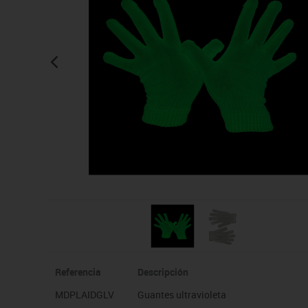
Manualidades
Juegos de mesa
Pizarras, vitrinas y expo
Ps
Material escolar
Juegos simbólicos
Sillas, bancos y taburet
Ti
Plastifica, encuaderna, destruye
Papel y manipulados
Referencia
Descripción
MDPLAIDGLV
Guantes ultravioleta