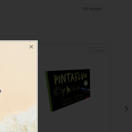
IVA incluido
×
3-12 años