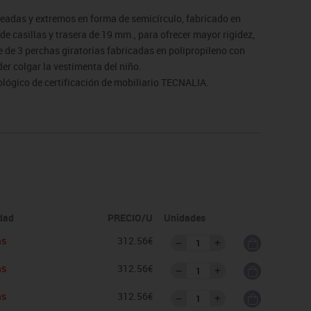
deadas y extremos en forma de semicírculo, fabricado en
 casillas y trasera de 19 mm., para ofrecer mayor rigidez,
 de 3 perchas giratorias fabricadas en polipropileno con
er colgar la vestimenta del niño.
ológico de certificación de mobiliario TECNALIA.
de devolución. Para casos excepcionales consultar
idad
PRECIO/U
Unidades
as
312.56€
as
312.56€
as
312.56€