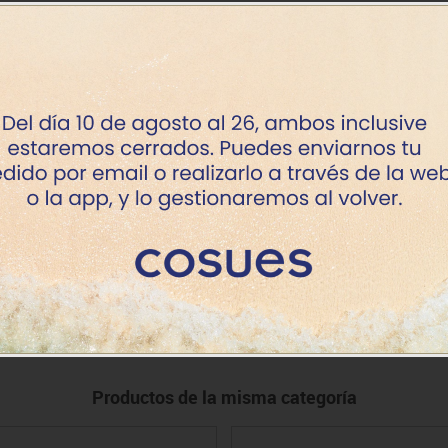
+7 dí
+7 dí
aro
+7 dí
c.
+7 dí
laro
+7 dí
sc.
+7 dí
+7 dí
Productos de la misma categoría