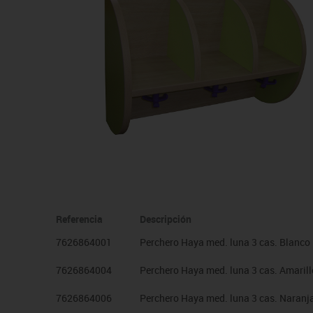
Manualidades
Juegos de mesa
Pizarras, vitrinas y expo
Ps
Material escolar
Juegos simbólicos
Sillas, bancos y taburet
Ti
Plastifica, encuaderna, destruye
Papel y manipulados
Referencia
Descripción
7626864001
Perchero Haya med. luna 3 cas. Blanco
7626864004
Perchero Haya med. luna 3 cas. Amarill
7626864006
Perchero Haya med. luna 3 cas. Naranj