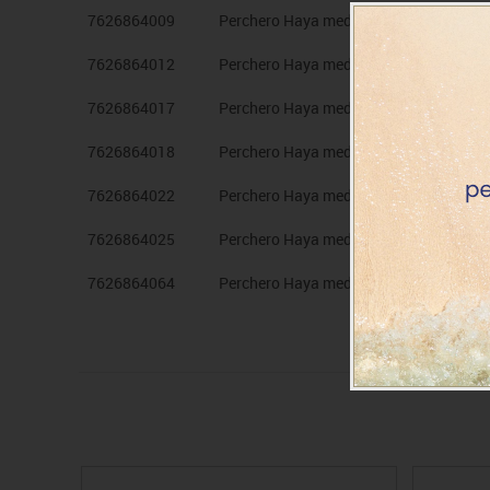
7626864009
Perchero Haya med. luna 3 cas. Rojo
7626864012
Perchero Haya med. luna 3 cas. Rosa
7626864017
Perchero Haya med. luna 3 cas. Azul cl
7626864018
Perchero Haya med. luna 3 cas. Azul os
7626864022
Perchero Haya med. luna 3 cas. Verde c
7626864025
Perchero Haya med. luna 3 cas. Verde o
7626864064
Perchero Haya med. luna 3 cas. Haya