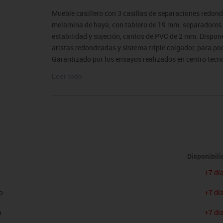
sitores
icomotricidad
Entrenamiento
Micro:bit
Psicomotricidad
Videoproyección
Mueble casillero con 3 casillas de separaciones redon
es
nkering
Vex robotics
melamina de haya, con tablero de 19 mm. separadores de
Otros
estabilidad y sujeción, cantos de PVC de 2 mm. Dispone
aristas redondeadas y sistema triple colgador, para pod
Garantizado por los ensayos realizados en centro tecn
Dimensiones: Ancho/Alto/Fondo: 61/42/22 cm.
Leer todo
El mobiliario se pide por encargo y no es susceptible 
condiciones.
Disponibil
+7 dí
o
+7 dí
a
+7 dí