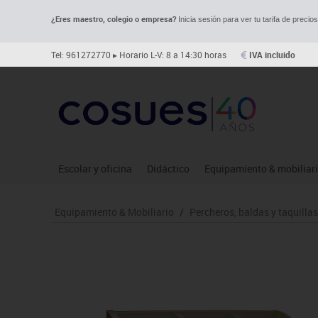
¿Eres maestro, colegio o empresa?
Inicia sesión para ver tu tarifa de precio
Tel: 961272770
▸ Horario L-V: 8 a 14:30 horas
IVA incluido
Escolar y oficina
Didáctico
Equipamiento & mobiliar
Archivo
Asociación y atención
Aulas entornos naturale
Le
Equipamiento & Mobiliario
/
Percheros, baldas y taquillas
Complementos oficina
Ciencias
Despachos y oficinas
Ma
Dibujo técnico y artístico
Construcciones
Espacios compartidos
Me
Escritura y corrección
Espacios exteriores
Mesas educación
Mo
Higiene
Espacios multisensoriales
Muebles escolares
Mú
Informática
Juegos heurísticos
Percheros, baldas y taqui
Pr