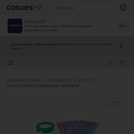
COSUES APP
CERRAR
Resultados de la búsqueda
Abrir
Descarga nuestra app y disfruta de una nueva
experiencia de compra.
¿Eres maestro, colegio o empresa?
Inicia sesión para ver tu tarifa de
precios.
Robótica y Steam
/
Vex Robotics
/
VEX 123
/
Vex 123 robot + codificador castellano
4-7 años