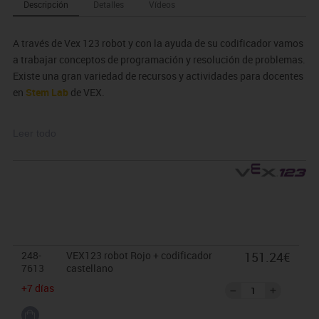
Descripción
Detalles
Vídeos
A través de Vex 123 robot y con la ayuda de su codificador vamos
a trabajar conceptos de programación y resolución de problemas.
Existe una gran variedad de recursos y actividades para docentes
en
Stem Lab
de VEX.
· Aprende sobre como usar tu robot VEX 123 con estos
tutoriales:
Leer todo
Ver videos
248-
VEX123 robot Rojo + codificador
151.24€
7613
castellano
+7 días