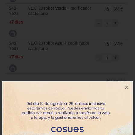
248-
VEX123 robot Verde + rodificador
151.24€
7623
castellano
+7 días
248-
VEX123 robot Azul + codificador
151.24€
7633
castellano
+7 días
IVA incluido
×
Comprado conjuntamente
4-7 años