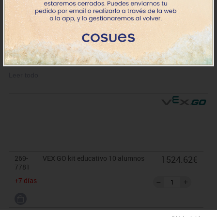
El kit de VEX GO para el aula es perfecto para que los alumnos
lleven a cabo actividades de montaje de robótica y programación
y aprendan y desarrollen sus habilidades STEM (Science,
Technology, Engineering and Mathematics). Kit para: 10 alumnos.
1. Montaje:
Construye tu robot, vehículo u otros elementos
Leer todo
realizando un montaje de piezas.
2. Programación:
Codificación en bloques a través del software VEXcode
(descargar ahora)
, válido para iPads, tabletas Android y
Chromebook.
269-
VEX GO kit educativo 10 alumnos
1524.62€
7781
+7 días