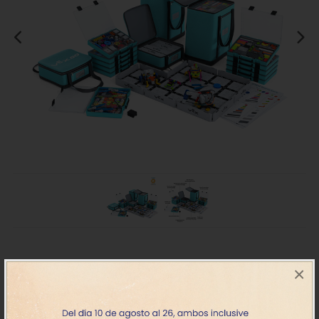
Vex GO kit para el aula
×
Descripción
Detalles
Documentos
Vídeos