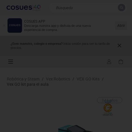
COSUES APP
CERRAR
Resultados de la búsqueda
Abrir
Descarga nuestra app y disfruta de una nueva
experiencia de compra.
¿Eres maestro, colegio o empresa?
Inicia sesión para ver tu tarifa de
precios.
Robótica y Steam
/
Vex Robotics
/
VEX·GO Kits
/
Vex GO kit para el aula
7-11 años